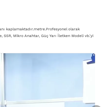
Italiano
한국어
lanı kaplamaktadır.metre.Profesyonel olarak
, SSR, Mikro Anahtar, Güç Yarı İletken Modeli vb.'yi
Bahasa indonesia