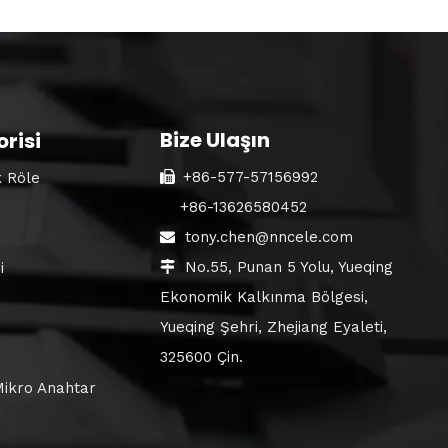
Bize Ulaşın
risi
+86-577-57156992
 Röle

+86-13626580452
tony.chen@nncele.com

No.55, Punan 5 Yolu, Yueqing
i

Ekonomik Kalkınma Bölgesi,
Yueqing Şehri, Zhejiang Eyaleti,
325600 Çin.
Mikro Anahtar