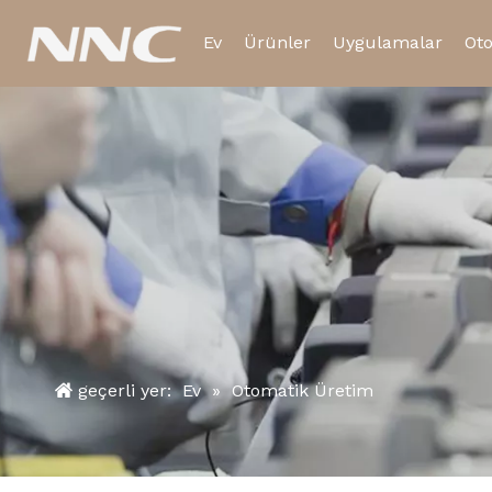
Ev
Ürünler
Uygulamalar
Ot
Elektromanyetik Röle
Zaman Rölesi
geçerli yer:
Ev
»
Otomatik Üretim