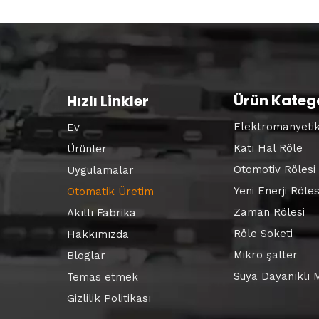
Ürün Katego
Hızlı Linkler
Elektromanyetik
Ev
Katı Hal Röle
Ürünler
Otomotiv Rölesi
Uygulamalar
Yeni Enerji Röles
Otomatik Üretim
Zaman Rölesi
Akıllı Fabrika
Röle Soketi
Hakkımızda
Mikro şalter
Bloglar
Suya Dayanıklı 
Temas etmek
Gizlilik Politikası