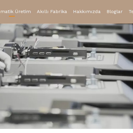
omatik Üretim
Akıllı Fabrika
Hakkımızda
Bloglar
T
Katı Hal Röle
Sertifika ve Onur
Otomotiv Rölesi
Röle Soketi
Mikro şalter