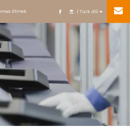
emas Etmek
丨
Türk dili
English
Fabrika turu
Yeni Enerji Rölesi
Hizmetler
العربية
Suya Dayanıklı Mikro Anahtar
Français
Pусский
Español
Português
Deutsch